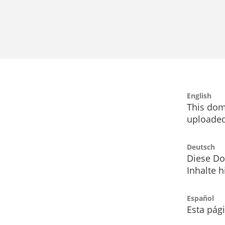
English
This dom
uploaded
Deutsch
Diese Do
Inhalte h
Español
Esta pág