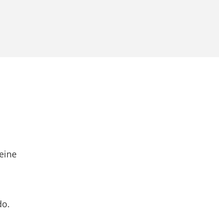
eine
do.